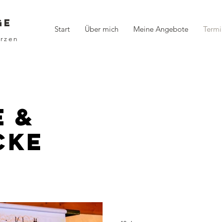
ge
Start
Über mich
Meine Angebote
Termi
erzen
e &
cke