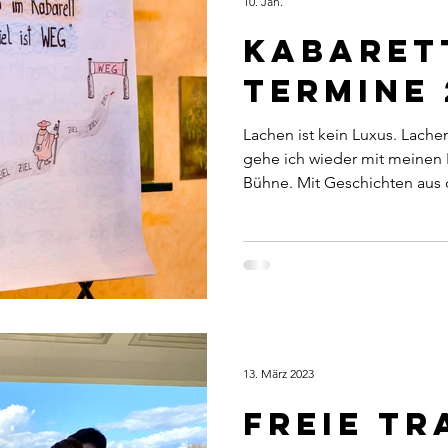
10. Jan.
Kabaret
Termine 
Lachen ist kein Luxus. Lache
gehe ich wieder mit meinen
Bühne. Mit Geschichten aus
Seelsorge, aus dem Glauben 
Zwischenräumen, in denen w
bewegen. Meine Kabaretts wo
sondern berühren. Sie laden
Nachdenken und manchmal a
Wiedererkennen. Denn gerad
schwer wird, darf es auch lei
13. März 2023
Freie Tr