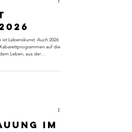
t
2026
n ist Lebenskunst. Auch 2026
 Kabarettprogrammen auf die
 dem Leben, aus der
und aus all den
ir Menschen uns täglich
llen nicht belehren,
 ein zum Lachen, zum
uch zum leisen
e dort, wo das Leben
cht sein – ohne ob
auung im